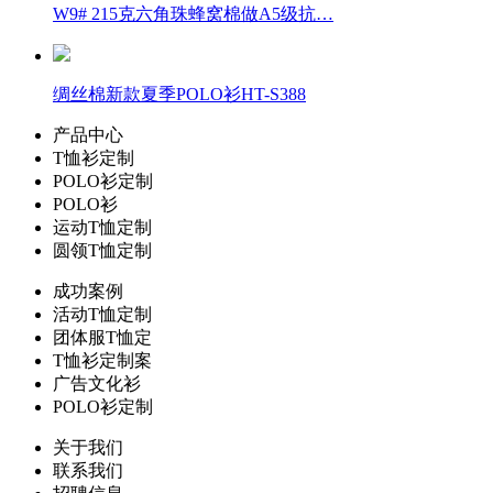
W9# 215克六角珠蜂窝棉做A5级抗…
绸丝棉新款夏季POLO衫HT-S388
产品中心
T恤衫定制
POLO衫定制
POLO衫
运动T恤定制
圆领T恤定制
成功案例
活动T恤定制
团体服T恤定
T恤衫定制案
广告文化衫
POLO衫定制
关于我们
联系我们