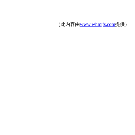
（此内容由
www.whmjfs.com
提供）