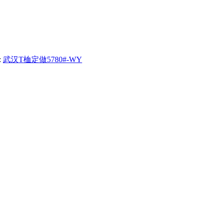
:
武汉T桖定做5780#-WY