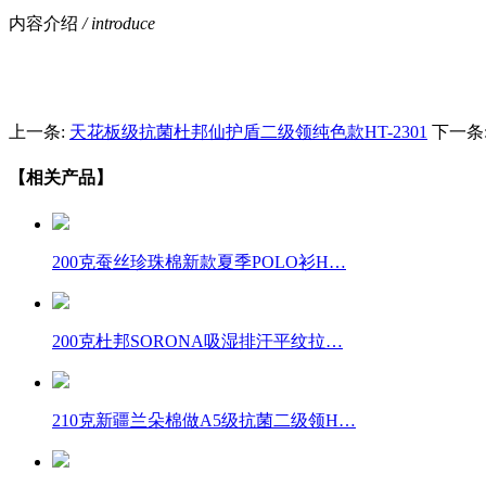
内容介绍
/ introduce
上一条:
天花板级抗菌杜邦仙护盾二级领纯色款HT-2301
下一条
【相关产品】
200克蚕丝珍珠棉新款夏季POLO衫H…
200克杜邦SORONA吸湿排汗平纹拉…
210克新疆兰朵棉做A5级抗菌二级领H…