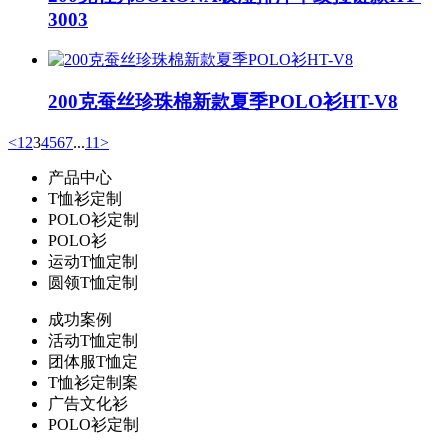
3003
200克蚕丝珍珠棉新款夏季POLO衫HT-V8
<
1
2
3
4
5
6
7
...
11
>
产品中心
T恤衫定制
POLO衫定制
POLO衫
运动T恤定制
圆领T恤定制
成功案例
活动T恤定制
团体服T恤定
T恤衫定制案
广告文化衫
POLO衫定制