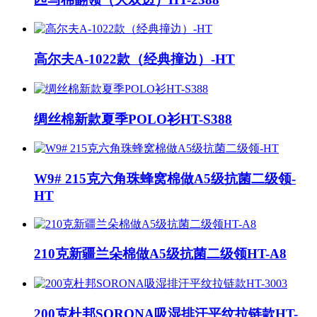
高尔夫A-1022款（经典撞边）-HT
绸丝棉新款夏季POLO衫HT-S388
W9# 215克六角珠蜂窝棉做A5级抗菌二级领-
HT
210克新疆兰朵棉做A5级抗菌二级领HT-A8
200克杜邦SORONA吸湿排汗平纹拉链款HT-