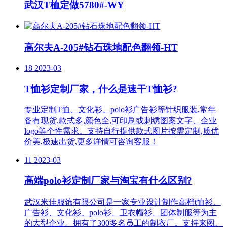
武汉T桖定做5780#-WY
高尔夫A-205#钻石珠地配色翻领-HT
18
2023-03
T恤衫定制厂家，什么是速干T恤衫?
专业定制T恤、文化衫、polo衫广告衫等针织服装,常年
备有现货,款式多,颜色全,可印刷或刺绣图案文字、企业
logo等个性需求。支持自行提供款式图片按需定制,质优
价美,极速出货,更多详情可咨询客服！
11
2023-03
高端polo衫定制厂家与淘宝有什么区别?
武汉米佳服饰有限公司是一家专业设计制作高档t恤衫、
广告衫、文化衫、polo衫、卫衣帽衫、团体制服等为主
的大型企业。拥有了300多名员工的制衣厂。支持来图、