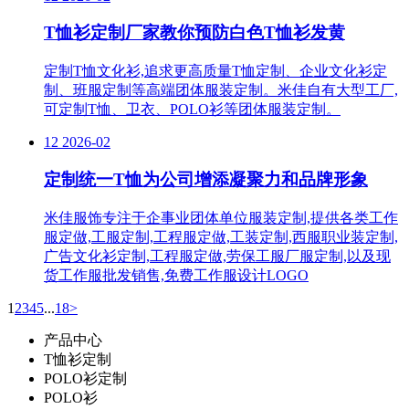
T恤衫定制厂家教你预防白色T恤衫发黄
定制T恤文化衫,追求更高质量T恤定制、企业文化衫定
制、班服定制等高端团体服装定制。米佳自有大型工厂,
可定制T恤、卫衣、POLO衫等团体服装定制。
12
2026-02
定制统一T恤为公司增添凝聚力和品牌形象
米佳服饰专注于企事业团体单位服装定制,提供各类工作
服定做,工服定制,工程服定做,工装定制,西服职业装定制,
广告文化衫定制,工程服定做,劳保工服厂服定制,以及现
货工作服批发销售,免费工作服设计LOGO
1
2
3
4
5
...
18
>
产品中心
T恤衫定制
POLO衫定制
POLO衫