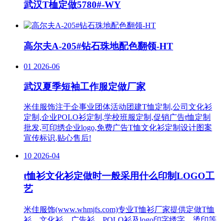
武汉T桖定做5780#-WY
高尔夫A-205#钻石珠地配色翻领-HT
01
2026-06
武汉夏季短袖工作服定做厂家
米佳服饰注于企事业团体活动团建T恤定制,公司文化衫
定制,企业POLO衫定制,学校班服定制,促销广告t恤定制
批发,可印绣企业logo,免费广告T恤文化衫定制设计图案
宣传标识,贴心售后!
10
2026-04
t恤衫文化衫定做时一般采用什么印制LOGO工
艺
米佳服饰(www.whmjfs.com)专业T恤衫厂家提供定做T恤
衫、文化衫、广告衫、POLO衫及logo印字绣字、烫印等