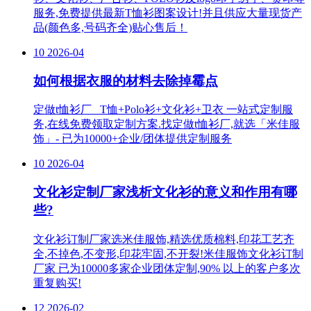
服务,免费提供最新T恤衫图案设计!并且供应大量现货产
品(颜色多,号码齐全)贴心售后！
10
2026-04
如何根据衣服的材料去除掉霉点
定做t恤衫厂_ T恤+Polo衫+文化衫+卫衣 一站式定制服
务,在线免费领取定制方案.找定做t恤衫厂,就选「米佳服
饰」- 已为10000+企业/团体提供定制服务
10
2026-04
文化衫定制厂家浅析文化衫的意义和作用有哪
些?
文化衫订制厂家选米佳服饰,精选优质棉料,印花工艺齐
全,不掉色,不变形,印花牢固,不开裂!米佳服饰文化衫订制
厂家 已为10000多家企业团体定制,90% 以上的客户多次
重复购买!
12
2026-02