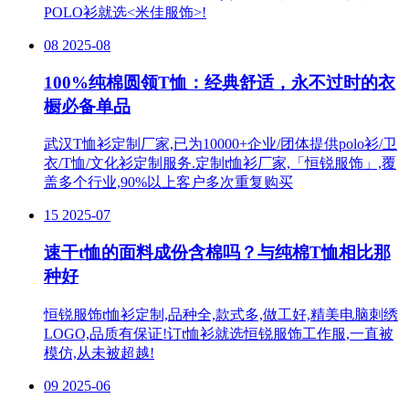
POLO衫就选<米佳服饰>!
08
2025-08
100%纯棉圆领T恤：经典舒适，永不过时的衣
橱必备单品
武汉T恤衫定制厂家,已为10000+企业/团体提供polo衫/卫
衣/T恤/文化衫定制服务.定制t恤衫厂家,「恒锐服饰」,覆
盖多个行业,90%以上客户多次重复购买
15
2025-07
速干t恤的面料成份含棉吗？与纯棉T恤相比那
种好
恒锐服饰t恤衫定制,品种全,款式多,做工好,精美电脑刺绣
LOGO,品质有保证!订t恤衫就选恒锐服饰工作服,一直被
模仿,从未被超越!
09
2025-06